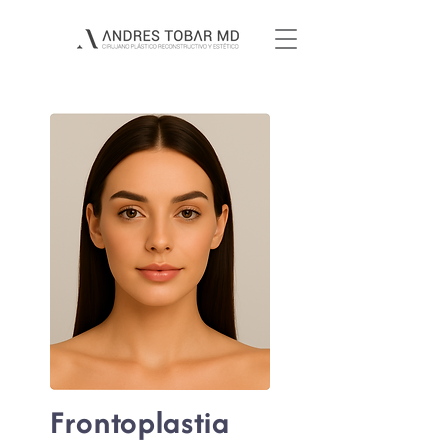
Frontopl
asti
a